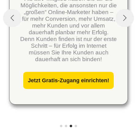
Doch das ist längst nicht alles,
denn nebenbei verdienen Sie
vollautomatisch ein ständig
wachsendes passives
Einkommen – und zwar nicht
nur durch Teilnehmer, die Sie
selbst werben, sondern auch
durch Anmeldungen über die
Haupt-Domain, die wir Ihnen
unterordnen!
Jetzt Gratis-Zugang einrichten!