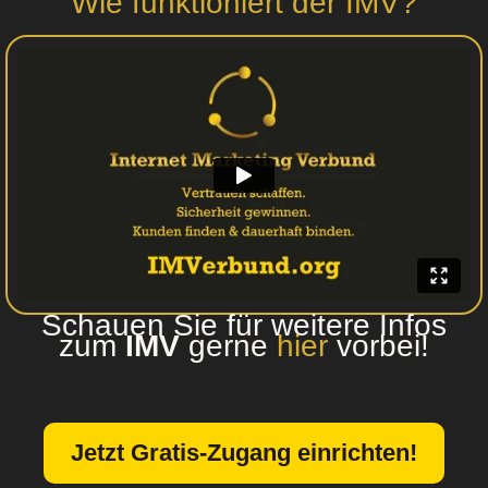
Wie funktioniert der IMV?
Schauen Sie für weitere Infos
zum
IMV
gerne
hier
vorbei!
Jetzt Gratis-Zugang einrichten!